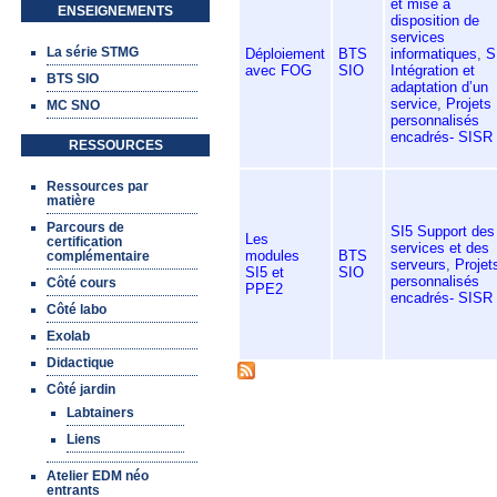
et mise à
ENSEIGNEMENTS
disposition de
services
La série STMG
Déploiement
BTS
informatiques
,
S
avec FOG
SIO
Intégration et
BTS SIO
adaptation d’un
service
,
Projets
MC SNO
personnalisés
encadrés- SISR
RESSOURCES
Ressources par
matière
Parcours de
SI5 Support des
Les
certification
services et des
modules
BTS
complémentaire
serveurs
,
Projet
SI5 et
SIO
personnalisés
Côté cours
PPE2
encadrés- SISR
Côté labo
Exolab
Didactique
Côté jardin
Labtainers
Liens
Atelier EDM néo
entrants