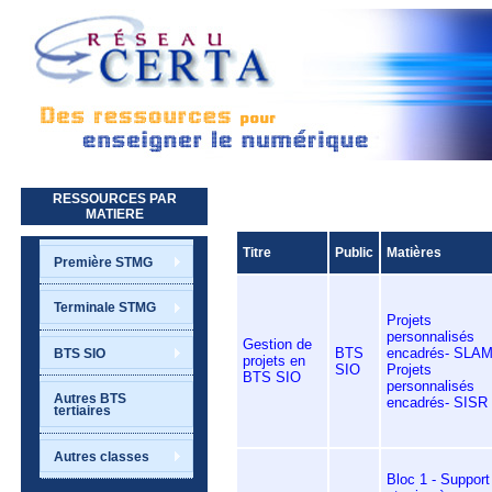
Aller au contenu principal
RESSOURCES PAR
MATIERE
Titre
Public
Matières
Première STMG
Terminale STMG
Projets
personnalisés
Gestion de
BTS
encadrés- SLA
BTS SIO
projets en
SIO
Projets
BTS SIO
personnalisés
Autres BTS
encadrés- SISR
tertiaires
Autres classes
Bloc 1 - Support