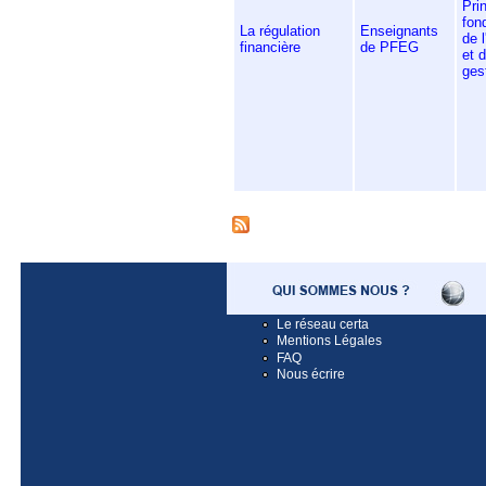
Pri
fon
La régulation
Enseignants
de 
financière
de PFEG
et d
ges
Pages
Le réseau certa
Mentions Légales
FAQ
Nous écrire