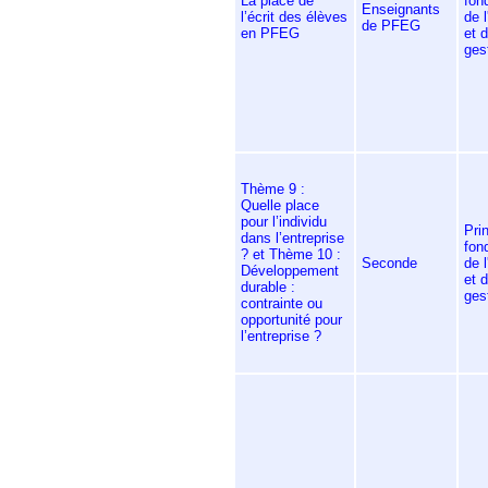
La place de
fon
Enseignants
l’écrit des élèves
de 
de PFEG
en PFEG
et d
ges
Thème 9 :
Quelle place
pour l’individu
Pri
dans l’entreprise
fon
? et Thème 10 :
Seconde
de 
Développement
et d
durable :
ges
contrainte ou
opportunité pour
l’entreprise ?