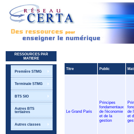
Aller au contenu principal
RESSOURCES PAR
MATIERE
Titre
Public
Mat
Première STMG
Terminale STMG
BTS SIO
Principes
Pri
fondamentaux
fon
Autres BTS
Le Grand Paris
de l'économie
de 
tertiaires
et de la
et d
gestion
ges
Autres classes