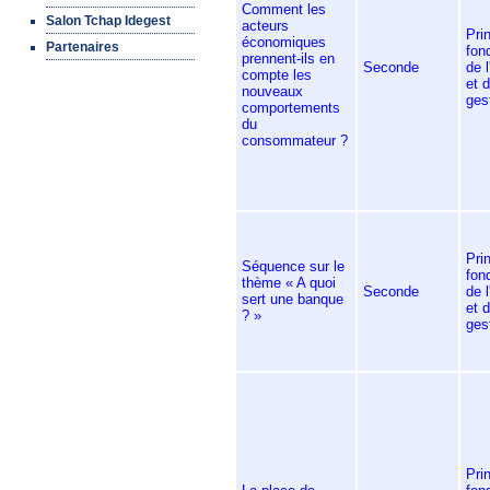
Comment les
Salon Tchap Idegest
acteurs
Pri
économiques
Partenaires
fon
prennent-ils en
Seconde
de 
compte les
et d
nouveaux
ges
comportements
du
consommateur ?
Pri
Séquence sur le
fon
thème « A quoi
Seconde
de 
sert une banque
et d
? »
ges
Pri