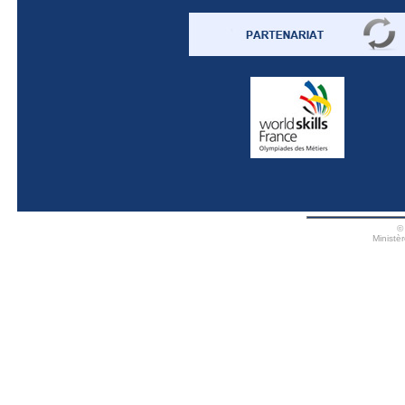
©
Ministè