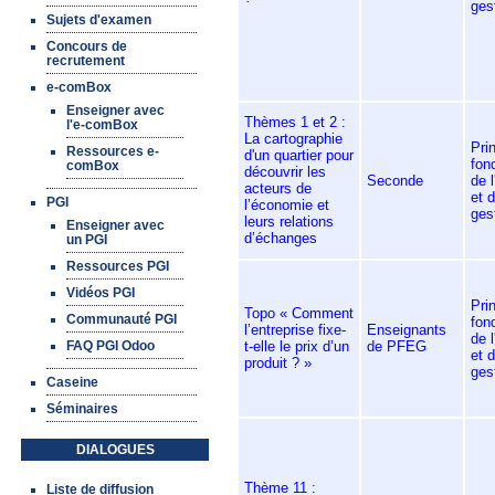
ges
Sujets d'examen
Concours de
recrutement
e-comBox
Enseigner avec
Thèmes 1 et 2 :
l'e-comBox
La cartographie
Pri
Ressources e-
d'un quartier pour
fon
comBox
découvrir les
Seconde
de 
acteurs de
et d
PGI
l’économie et
ges
leurs relations
Enseigner avec
d’échanges
un PGI
Ressources PGI
Vidéos PGI
Pri
Topo « Comment
Communauté PGI
fon
l’entreprise fixe-
Enseignants
de 
t-elle le prix d’un
de PFEG
FAQ PGI Odoo
et d
produit ? »
ges
Caseine
Séminaires
DIALOGUES
Thème 11 :
Liste de diffusion