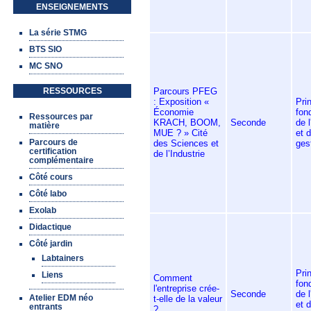
ENSEIGNEMENTS
La série STMG
BTS SIO
MC SNO
Parcours PFEG
RESSOURCES
: Exposition «
Pri
Économie
fon
Ressources par
KRACH, BOOM,
Seconde
de 
matière
MUE ? » Cité
et d
Parcours de
des Sciences et
ges
certification
de l’Industrie
complémentaire
Côté cours
Côté labo
Exolab
Didactique
Côté jardin
Labtainers
Pri
Liens
Comment
fon
l'entreprise crée-
Seconde
de 
Atelier EDM néo
t-elle de la valeur
et d
entrants
?