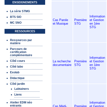
ENSEIGNEMENTS
La série STMG
Information
BTS SIO
Cas Parole
Première
et Gestion
MC SNO
et Musique
STG
en 1ère
STG
RESSOURCES
Ressources par
matière
Parcours de
certification
complémentaire
Information
Côté cours
La recherche
Première
et Gestion
documentaire
STG
en 1ère
Côté labo
STG
Exolab
Didactique
Côté jardin
Labtainers
Liens
Information
Atelier EDM néo
entrants
Cas Médi-
Première
et Gestion