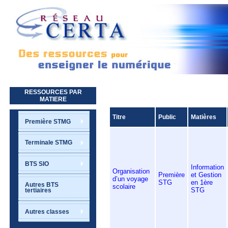
Aller au contenu principal
RESSOURCES PAR
MATIERE
Titre
Public
Matières
Première STMG
Terminale STMG
BTS SIO
Information
Organisation
Première
et Gestion
d’un voyage
STG
en 1ère
Autres BTS
scolaire
STG
tertiaires
Autres classes