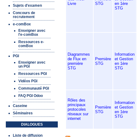
Livre
STG
en 1ère
Sujets d'examen
STG
Concours de
recrutement
e-comBox
Enseigner avec
l'e-comBox
Ressources e-
comBox
Diagrammes
Information
PGI
de Flux en
Première
et Gestion
Enseigner avec
première
STG
en 1ère
un PGI
STG
STG
Ressources PGI
Vidéos PGI
Communauté PGI
FAQ PGI Odoo
Rôles des
Information
principaux
Caseine
Première
et Gestion
protocoles
STG
en 1ère
Séminaires
réseaux sur
STG
internet
DIALOGUES
Pages
Liste de diffusion