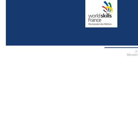
©
Ministè