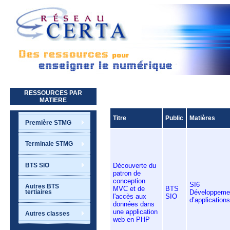
Aller au contenu principal
RESSOURCES PAR
MATIERE
Titre
Public
Matières
Première STMG
Terminale STMG
Découverte du
BTS SIO
patron de
conception
SI6
Autres BTS
MVC et de
BTS
Développeme
tertiaires
l'accès aux
SIO
d’applications
données dans
une application
Autres classes
web en PHP