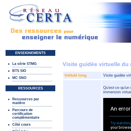
Aller au contenu principal
ENSEIGNEMENTS
Visite guidée virtuelle d
La série STMG
BTS SIO
Intitulé long
Visite guidée vi
MC SNO
Qu'est-ce qu'un
RESSOURCES
immersion virtue
Ressources par
matière
Parcours de
certification
complémentaire
Côté cours