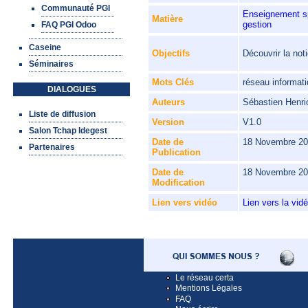
Communauté PGI
Enseignement sp
Matière
gestion
FAQ PGI Odoo
Caseine
Découvrir la not
Objectifs
Séminaires
Mots Clés
réseau informati
DIALOGUES
Auteurs
Sébastien Henri
Liste de diffusion
Version
V1.0
Salon Tchap Idegest
Date de
18 Novembre 2
Partenaires
Publication
Date de
18 Novembre 2
Modification
Lien vers vidéo
Lien vers la vid
Le réseau certa
Mentions Légales
FAQ