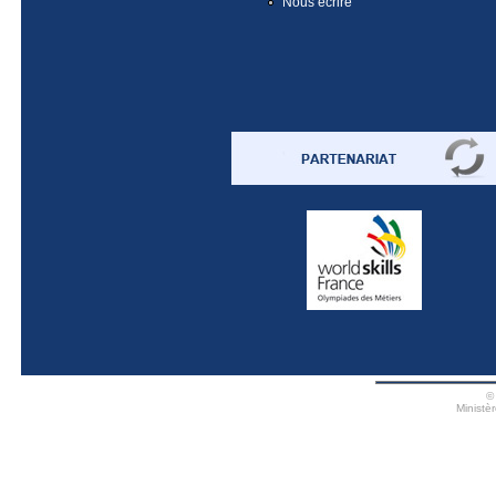
Nous écrire
©
Ministè