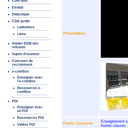
Côté labo
Exolab
Didactique
Côté jardin
Labtainers
Présentation
Liens
Atelier EDM néo
entrants
Sujets d'examen
Concours de
recrutement
e-comBox
Enseigner avec
l'e-comBox
Ressources e-
comBox
PGI
Enseigner avec
un PGI
Ressources PGI
Enseignement sp
Public Concerné
Vidéos PGI
Autres classes