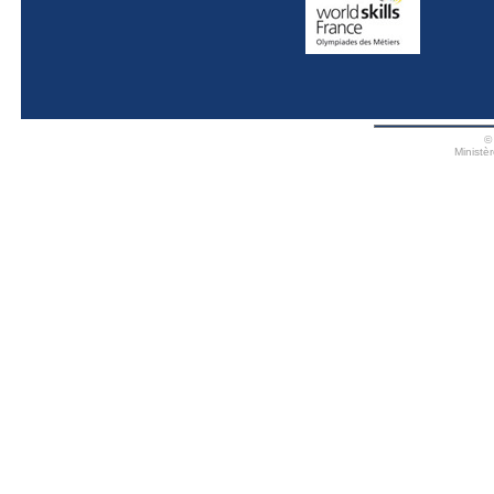
©
Ministè