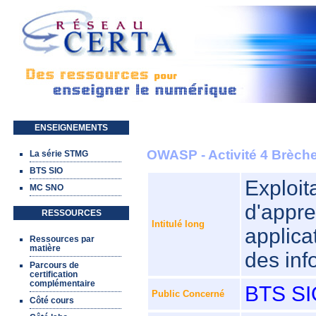
Aller au contenu principal
ENSEIGNEMENTS
OWASP - Activité 4 Brèche
La série STMG
BTS SIO
Exploit
MC SNO
d'appre
RESSOURCES
Intitulé long
applica
Ressources par
matière
des inf
Parcours de
certification
complémentaire
BTS SI
Public Concerné
Côté cours