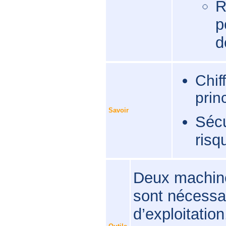
R
p
d
Chif
prin
Savoir
Sécu
risq
Deux machine
sont nécessa
d’exploitation