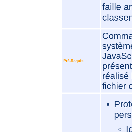
faille 
classe
Comman
systèm
JavaScri
Pré-Requis
présent
réalisé 
fichier
Prot
pers
I