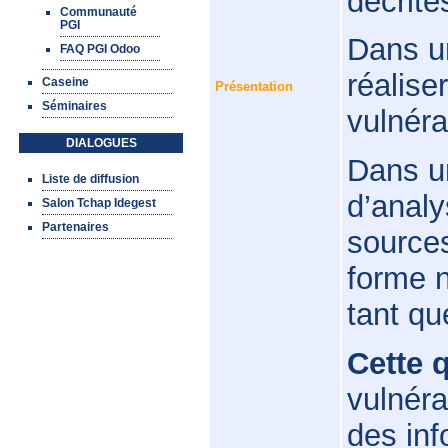
décrites
Communauté
PGI
Dans un
FAQ PGI Odoo
réalise
Caseine
Présentation
Séminaires
vulnérab
DIALOGUES
Dans un
Liste de diffusion
d’analy
Salon Tchap Idegest
Partenaires
sources
forme n
tant qu
Cette
vulnéra
des inf