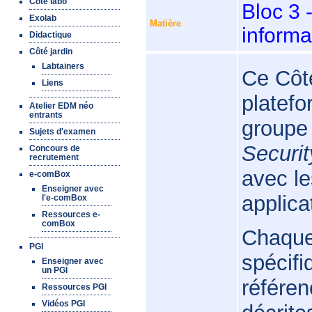
Côté labo
Bloc 3 
Exolab
Matière
inform
Didactique
Côté jardin
Labtainers
Ce Côté
Liens
platefo
Atelier EDM néo
entrants
group
Sujets d'examen
Securit
Concours de
recrutement
avec le
e-comBox
Enseigner avec
applica
l'e-comBox
Ressources e-
comBox
Chaque
PGI
spécifi
Enseigner avec
un PGI
référen
Ressources PGI
Vidéos PGI