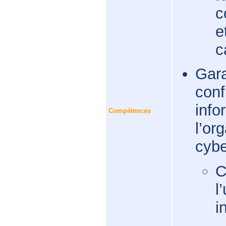
c
e
c
Garan
conf
info
Compétences
l’or
cybe
C
l
i