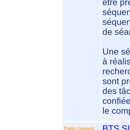
être pr
séquenc
séquen
de séa
Une sé
à réali
recherc
sont pr
des tâ
confiée
le comp
BTS S
Public Concerné