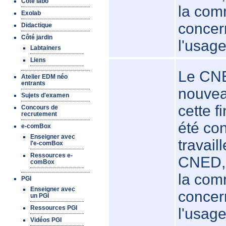
Côté labo
la com
Exolab
concern
Didactique
Côté jardin
l'usage
Labtainers
Liens
Le CNE
Atelier EDM néo
entrants
nouvea
Sujets d'examen
cette 
Concours de
recrutement
été co
e-comBox
Enseigner avec
travail
l'e-comBox
Ressources e-
CNED, 
comBox
la com
PGI
Enseigner avec
concern
un PGI
Ressources PGI
l'usage
Vidéos PGI