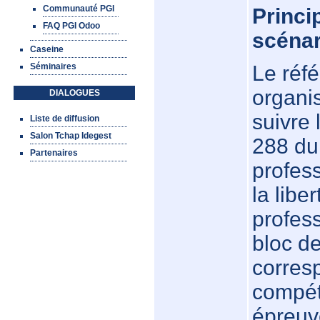
Communauté PGI
Princi
FAQ PGI Odoo
scénar
Caseine
Séminaires
Le réf
organi
DIALOGUES
suivre 
Liste de diffusion
Salon Tchap Idegest
288 du
Partenaires
profess
la libe
profes
bloc d
corresp
compét
épreuve