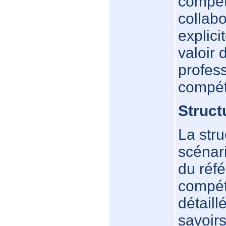
compéte
collabo
explic
valoir
profes
compét
Struct
La str
scénar
du réfé
compét
détaill
savoir