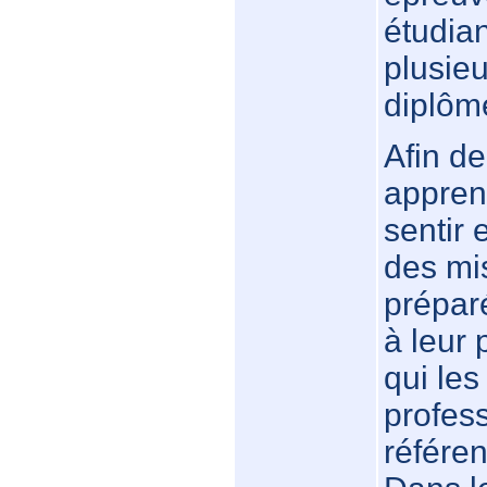
étudian
plusieu
diplôm
Afin d
apprent
sentir 
des mis
préparé
à leur
qui les
profes
référen