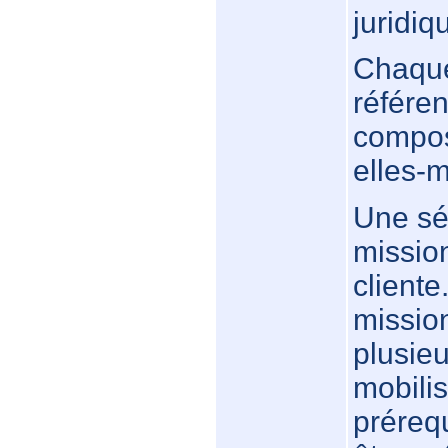
juridi
Chaque
référen
compos
elles-
Une sé
missio
client
mission
plusie
mobilis
prérequ