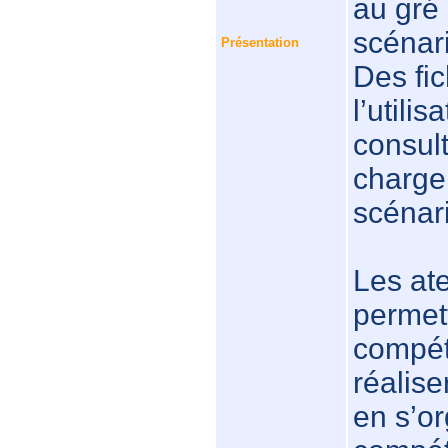
au gré
scénar
Présentation
Des fic
l’utili
consult
charge
scénar
Les ate
permett
compéte
réalise
en s’or