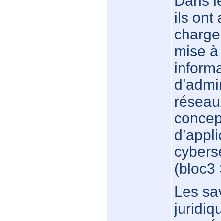
Dans le
ils ont
charge
mise à 
informa
d’admi
réseaux
concep
d’appli
cybers
(bloc3
Les sa
juridi