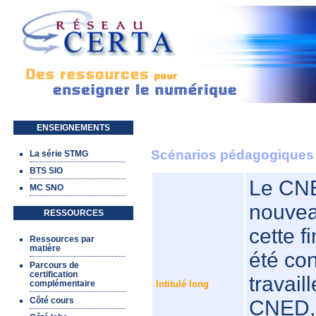
Aller au contenu principal
ENSEIGNEMENTS
Scénarios pédagogiques
La série STMG
BTS SIO
Le CNE
MC SNO
nouvea
RESSOURCES
cette 
Ressources par
matière
été co
Parcours de
certification
travail
Intitulé long
complémentaire
Côté cours
CNED, 