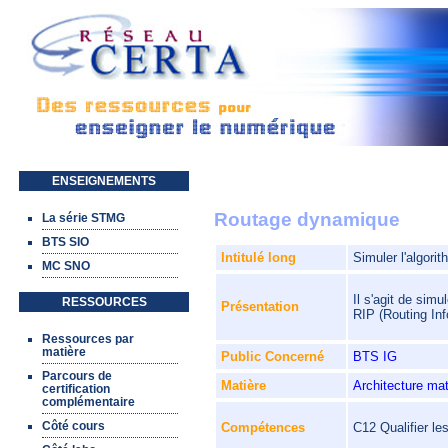
Aller au contenu principal
ENSEIGNEMENTS
Routage dynamique
La série STMG
BTS SIO
Intitulé long
Simuler l'algori
MC SNO
Il s'agit de sim
RESSOURCES
Présentation
RIP (Routing Inf
Ressources par
matière
Public Concerné
BTS IG
Parcours de
Matière
Architecture ma
certification
complémentaire
Côté cours
C12 Qualifier le
Compétences