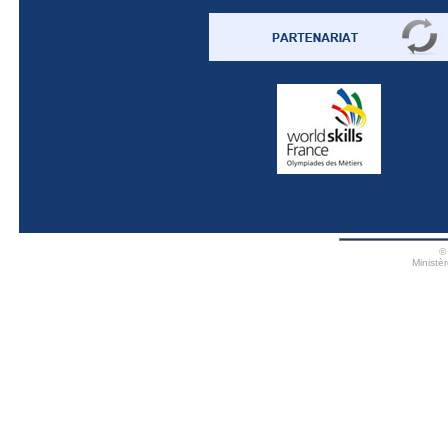
©
Ministè