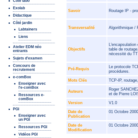
Côté labo
Exolab
Routage IP - pr
Savoir
Didactique
Côté jardin
Algorithmique /
Transversalité
Labtainers
Liens
L'encapsulation 
Atelier EDM néo
table de routage
Objectifs
entrants
nécessité du TT
Sujets d'examen
Concours de
Le protocole TCP
Pré-Requis
recrutement
procédures.
e-comBox
Mots Clés
TCP-IP, routage,
Enseigner avec
l'e-comBox
Roger SANCHEZ a
Auteurs
et de Pierre LO
Ressources e-
comBox
Version
V1.0
PGI
Date de
01 Octobre 200
Enseigner avec
Publication
un PGI
Date de
01 Octobre 200
Ressources PGI
Modification
Vidéos PGI